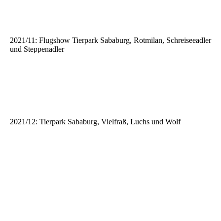
2021/11: Flugshow Tierpark Sababurg, Rotmilan, Schreiseeadler
und Steppenadler
20211026-_MG_0716
20211026-_MG_0802
20211026-_MG_1020
2021/12: Tierpark Sababurg, Vielfraß, Luchs und Wolf